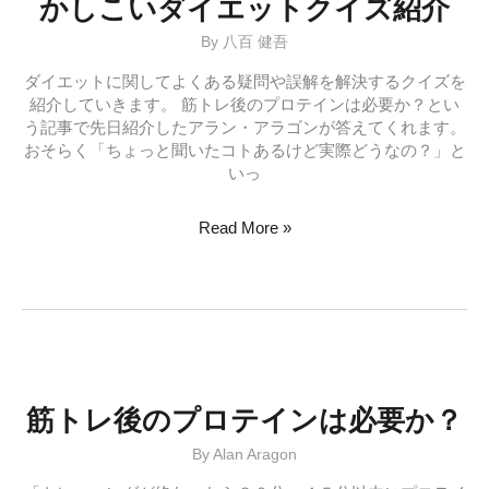
かしこいダイエットクイズ紹介
６
By
八百 健吾
回
摂
ダイエットに関してよくある疑問や誤解を解決するクイズを
る
紹介していきます。 筋トレ後のプロテインは必要か？とい
効
う記事で先日紹介したアラン・アラゴンが答えてくれます。
果
おそらく「ちょっと聞いたコトあるけど実際どうなの？」と
は？
いっ
か
Read More »
し
こ
い
ダ
イ
エ
ッ
ト
筋トレ後のプロテインは必要か？
ク
By
Alan Aragon
イ
ズ