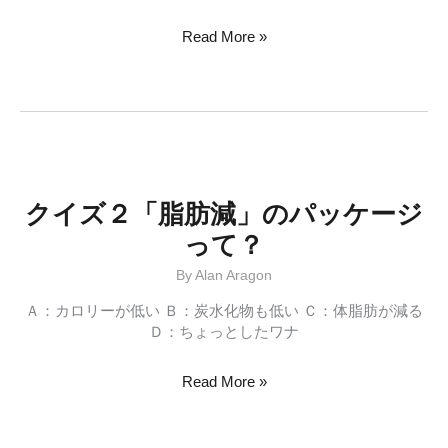
ケ
ク
Read More »
イ
ズ
３
白
米
か
玄
米
クイズ２「脂肪減」のパッケージ
か？
って？
By
Alan Aragon
Ａ：カロリーが低い Ｂ：炭水化物も低い Ｃ：体脂肪が減る
Ｄ：ちょっとしたワナ
ク
Read More »
イ
ズ
２