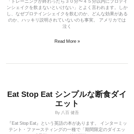
「トレーニングが終わったら３０分〜４５分以内にプロテイ
紹
ンシェイクを飲まないといけない」とよく言われます。しか
介
し、なぜプロテインシェイクを飲むのか、どんな効果がある
のか、ハッキリ説明されていないのも事実。 アメリカでは
泣く
筋
Read More »
ト
レ
後
の
プ
ロ
テ
イ
Eat Stop Eat シンプルな断食ダイ
ン
エット
は
必
By
八百 健吾
要
か？
『Eat Stop Eat』という英語の本があります。 インターミッ
テント・ファースティングの一種で「期間限定のダイエッ