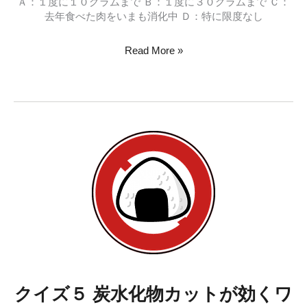
Ａ：１度に１０グラムまで Ｂ：１度に３０グラムまで Ｃ：
去年食べた肉をいまも消化中 Ｄ：特に限度なし
ク
Read More »
イ
ズ
６
た
ん
ぱ
く
質
を
吸
収
で
き
る
量
クイズ５ 炭水化物カットが効くワ