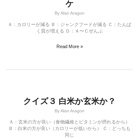
ケ
By
Alan Aragon
Ａ：カロリーが減る Ｂ：ジャンクフードが減る Ｃ：たんぱ
く質が増える Ｄ：Ａ〜Ｃぜんぶ
ク
Read More »
イ
ズ
５
炭
水
化
物
カ
クイズ３ 白米か玄米か？
ッ
By
Alan Aragon
ト
が
Ａ：玄米の方が良い（食物繊維とビタミンが摂れるから）
効
Ｂ：白米の方が良い（カロリーが低いから） Ｃ：どっちも
く
同じ
ワ