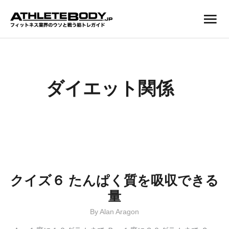
内
メ
容
を
イ
ス
ン
キ
ッ
メ
プ
ニ
ダイエット関係
ュ
ー
クイズ６ たんぱく質を吸収できる
量
By
Alan Aragon