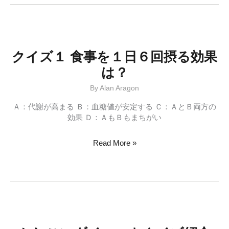
「脂
肪
減」
の
パ
クイズ１ 食事を１日６回摂る効果
ッ
は？
ケ
ー
By
Alan Aragon
ジ
っ
Ａ：代謝が高まる Ｂ：血糖値が安定する Ｃ：ＡとＢ両方の
て？
効果 Ｄ：ＡもＢもまちがい
ク
Read More »
イ
ズ
１
食
事
を
１
日