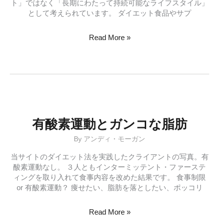
ト」ではなく「長期にわたって持続可能なライフスタイル」
として考えられています。 ダイエット食品やサプ
Eat
Read More »
Stop
Eat
シ
ン
プ
ル
な
断
有酸素運動とガンコな脂肪
食
By
アンディ・モーガン
ダ
イ
当サイトのダイエット法を実践したクライアントの写真。有
エ
酸素運動なし。 ３人ともインターミッテント・ファーステ
ッ
ィングを取り入れて食事内容を改めた結果です。 食事制限
ト
or 有酸素運動？ 痩せたい、脂肪を落としたい、ポッコリ
有
Read More »