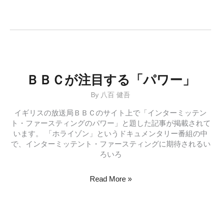
酸
素
運
動
と
ガ
ン
コ
ＢＢＣが注目する「パワー」
な
By
八百 健吾
脂
肪
イギリスの放送局ＢＢＣのサイト上で「インターミッテン
ト・ファースティングのパワー」と題した記事が掲載されて
います。 「ホライゾン」というドキュメンタリー番組の中
で、インターミッテント・ファースティングに期待されるい
ろいろ
Ｂ
Read More »
Ｂ
Ｃ
が
注