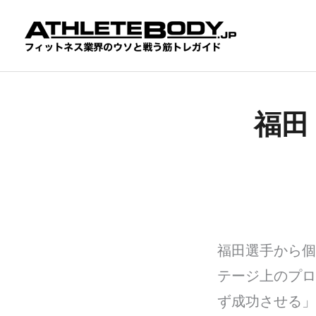
内
容
を
ス
キ
ッ
プ
福田
福田選手から個
テージ上のプロ
ず成功させる」