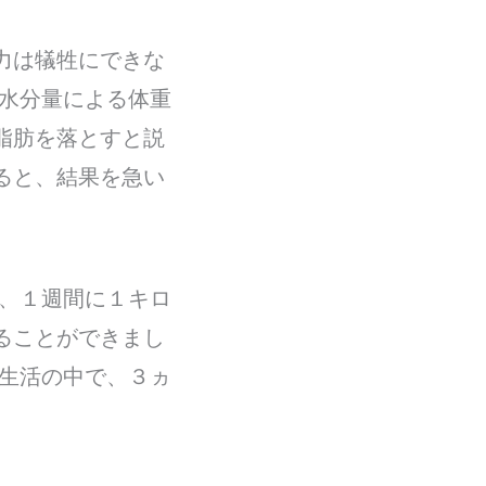
力は犠牲にできな
内水分量による体重
脂肪を落とすと説
ると、結果を急い
に、１週間に１キロ
ることができまし
い生活の中で、３ヵ