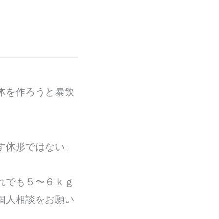
体を作ろうと暴飲
す体形ではない」
れでも５〜６ｋｇ
個人相談をお願い