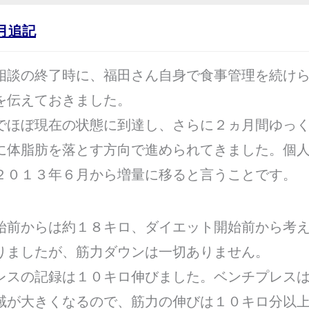
月追記
相談の終了時に、福田さん自身で食事管理を続け
を伝えておきました。
でほぼ現在の状態に到達し、さらに２ヵ月間ゆっ
に体脂肪を落とす方向で進められてきました。個
２０１３年６月から増量に移ると言うことです。
始前からは約１８キロ、ダイエット開始前から考
りましたが、筋力ダウンは一切ありません。
レスの記録は１０キロ伸びました。ベンチプレス
域が大きくなるので、筋力の伸びは１０キロ分以