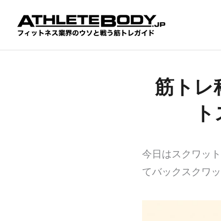
内
容
を
ス
キ
ッ
プ
筋トレ
ト
今日はスクワット
てバックスクワッ