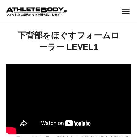
内
メ
容
を
イ
ス
ン
キ
下背部をほぐすフォームロ
ッ
メ
プ
ーラー LEVEL1
ニ
ュ
ー