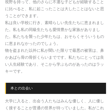
視野を持って、他のさらに不運な子どもが経験すること
に比べると、私に起こったことは大したことはないと思
うことができます。
私は良い学校に行き、素晴らしい先生たちに恵まれまし
た。私も私の同級生たちも愛情豊かな家族がありまし
た。私たちを襲った少年たちは、おそらくそういうもの
に恵まれなかったのでしょう。
物を盗まれた以外に私が聞いた限りで最悪の被害は、鼻
かあばら骨の骨折くらいまでです。私たちにとっては良
い人生経験であり、そこから学ぶものがあったのはラッ
キーです。
本との出会い
大学に入ると、出会う人たちはみんな優しく、人に優し
く接することが普通の世界が待っていました。私がこれ