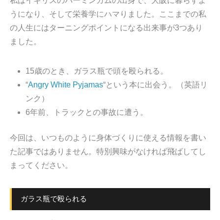
私はイギリスのバーミンガムの出身で、大阪に暮らすよ
うになり、そして栄養学にハマりました。ここまでの私
の人生にはターニングポイントになる出来事が3つあり
ました。
15歳のとき、ガラス瓶で頭を殴られる。
“
Angry White Pyjamas
“という本に出会う。（英語リ
ンク）
6年前、トラックとの事故に遭う。
今回は、いつものように身体づくりに使える情報を書い
た記事ではありません。特別興味がなければ飛ばしてし
まってください。
ガラス瓶で殴られる