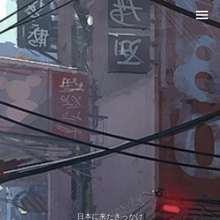
内
メ
容
イ
を
ス
ン
キ
メ
ッ
プ
ニ
ュ
ー
日本に来たきっかけ