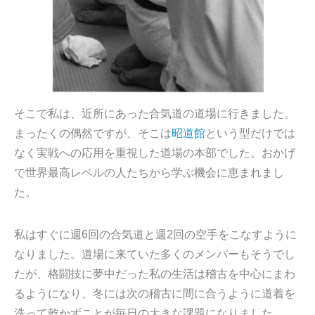
そこで私は、近所にあった合気道の道場に行きました。
まったくの偶然ですが、そこは
昭道館
という型だけでは
なく実戦への応用を重視した道場の本部でした。おかげ
で世界最高レベルの人たちから学ぶ機会に恵まれまし
た。
私はすぐに週6回の合気道と週2回の空手をこなすように
なりました。道場に来ていた多くのメンバーもそうでし
たが、格闘技に夢中だった私の生活は稽古を中心にまわ
るようになり、冬には次の稽古に間に合うように道着を
洗って乾かずことが毎日の大きな課題になりました。