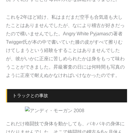
これを2年ほど続け、私はまだまだ空手も合気道も大し
たことはありませんでしたが、なにより稽古が好きだっ
たので構いませんでした。Angry White Pyjamasの著者
Twigger氏が本の中で書いていた膝の皮がすべて擦りむ
けてしまうという経験をすることはありませんでした
が、彼がいかに正座に苦しめられたかは身をもって味わ
うことができました。昇級審査の日には何時間も写真の
ように正座で耐えぬかなければいけなかったのです。
トラックとの事故
これだけ格闘技で身体を動かしても、バキバキの身体に
はなりませんでした。そこで格闘技の稽古を6ヶ月休ん