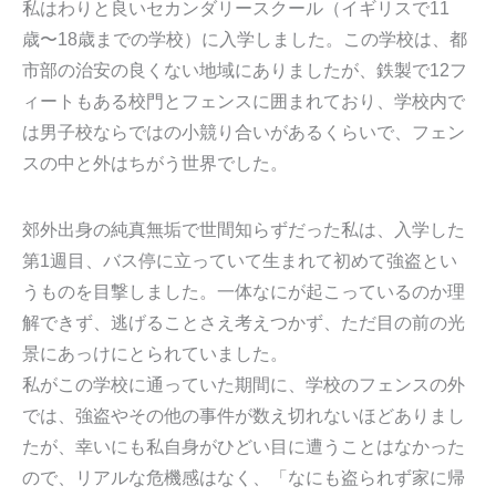
私はわりと良いセカンダリースクール（イギリスで11
歳〜18歳までの学校）に入学しました。この学校は、都
市部の治安の良くない地域にありましたが、鉄製で12フ
ィートもある校門とフェンスに囲まれており、学校内で
は男子校ならではの小競り合いがあるくらいで、フェン
スの中と外はちがう世界でした。
郊外出身の純真無垢で世間知らずだった私は、入学した
第1週目、バス停に立っていて生まれて初めて強盗とい
うものを目撃しました。一体なにが起こっているのか理
解できず、逃げることさえ考えつかず、ただ目の前の光
景にあっけにとられていました。
私がこの学校に通っていた期間に、学校のフェンスの外
では、強盗やその他の事件が数え切れないほどありまし
たが、幸いにも私自身がひどい目に遭うことはなかった
ので、リアルな危機感はなく、「なにも盗られず家に帰