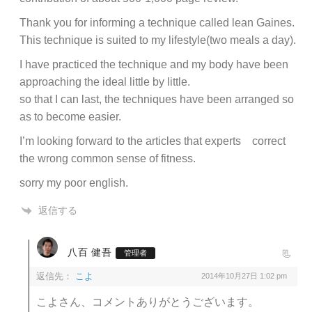
Thank you for informing a technique called lean Gaines.
This technique is suited to my lifestyle(two meals a day).
I have practiced the technique and my body have been
approaching the ideal little by little.
so that I can last, the techniques have been arranged so
as to become easier.
I’m looking forward to the articles that experts correct
the wrong common sense of fitness.
sorry my poor english.
返信する
八百 健吾
管理者
返信先：
こよ
2014年10月27日 1:02 pm
こよさん、コメントありがとうございます。