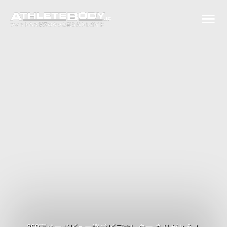
内
メ
容
を
イ
ス
ン
キ
ッ
メ
プ
ニ
ュ
ー