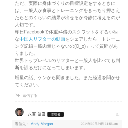
ただ、実際に身体づくりの目標設定をするときに
は、一般人が食事とトレーニングをきっちり押さえ
たらどのくらいの結果が出せるか冷静に考えるのが
大切です。
昨日Facebookで体重x4倍のスクワットをする小柄
な
中国人リフターの動画
をシェアしたら「トレーニ
ング記録＝筋肉量じゃないの(O_o)」って質問があ
りました。
世界トップレベルのリフターと一般人を比べても判
断を誤るだけになってしまいます。
増量の話、ケンから聞きました。また経過を聞かせ
てください。
返信する
八百 健吾
管理者
返信先：
Andy Morgan
2014年10月24日 11:53 am