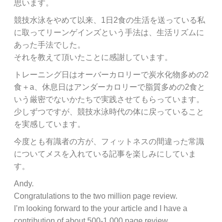
思います。
競技水泳をやめて以来、1日2食の生活を送っている私
に取ってリーンゲインズという手法は、生活リズムに
あった手法でした。
それを教えて頂いたことに感謝しています。
トレーニング日はオーバーカロリーで炭水化物多めの2
食＋a、休息日はアンダーカロリーで脂質多めの2食と
いう厳密でないかたちで実践させてもらっています。
少しずつですが、競技水泳時代の体に戻っていること
を実感しています。
今度とも有識者の方が、フィットネスの間違った常識
についてメスを入れている記事を楽しみにしていま
す。
Andy.
Congratulations to the two million page review.
I’m looking forward to the your article and I have a
contribution of about 500-1,000 page review.